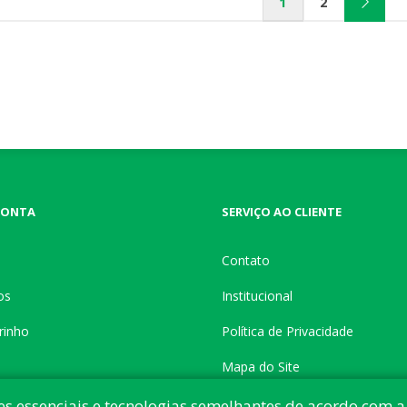
1
2
CONTA
SERVIÇO AO CLIENTE
Contato
os
Institucional
rinho
Política de Privacidade
Mapa do Site
es essenciais e tecnologias semelhantes de acordo com a 