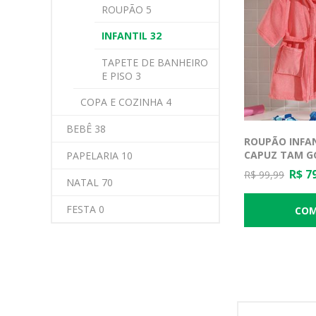
ROUPÃO 5
INFANTIL 32
TAPETE DE BANHEIRO
E PISO 3
COPA E COZINHA 4
BEBÊ 38
ROUPÃO INFA
CAPUZ TAM GG
PAPELARIA 10
R$ 7
R$ 99,99
NATAL 70
FESTA 0