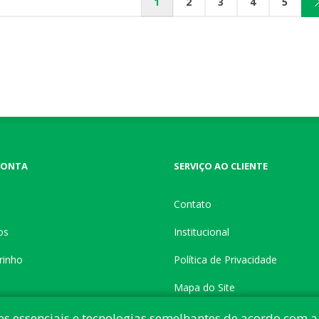
1
2
3
4
5
CONTA
SERVIÇO AO CLIENTE
Contato
os
Institucional
rinho
Política de Privacidade
Mapa do Site
es essenciais e tecnologias semelhantes de acordo com a 