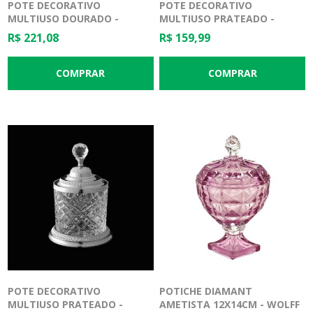
POTE DECORATIVO
POTE DECORATIVO
MULTIUSO DOURADO -
MULTIUSO PRATEADO -
CRISTAL E ZAMAC - 12,5 X
CRISTAL E ZAMAC - 10,5 X
R$ 221,08
R$ 159,99
18,5CM
16,5CM
POTE DECORATIVO
POTICHE DIAMANT
MULTIUSO PRATEADO -
AMETISTA 12X14CM - WOLFF