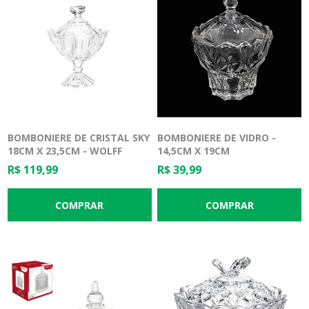
BOMBONIERE DE CRISTAL SKY
BOMBONIERE DE VIDRO -
18CM X 23,5CM - WOLFF
14,5CM X 19CM
R$ 119,99
R$ 39,99