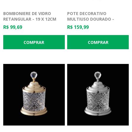
BOMBONIERE DE VIDRO
POTE DECORATIVO
RETANGULAR - 19 X 12CM
MULTIUSO DOURADO -
CRISTAL E ZAMAC - 10,5 X
R$ 99,69
R$ 159,99
16,5CM