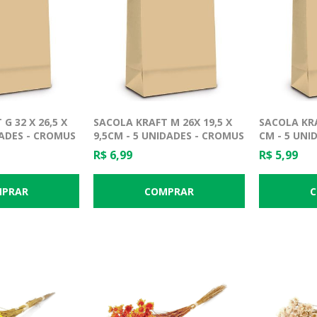
G 32 X 26,5 X
SACOLA KRAFT M 26X 19,5 X
SACOLA KRAF
DADES - CROMUS
9,5CM - 5 UNIDADES - CROMUS
CM - 5 UNI
R$ 6,99
R$ 5,99