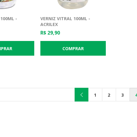
 100ML -
VERNIZ VITRAL 100ML -
ACRILEX
R$ 29,90
1
2
3