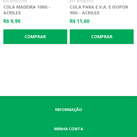
em Armarinho
em Armarinho
COLA MADEIRA 100G -
COLA PARA E.V.A. E ISOPOR
ACRILEX
90G - ACRILEX
R$ 9,99
R$ 11,60
INFORMAÇÃO
MINHA CONTA