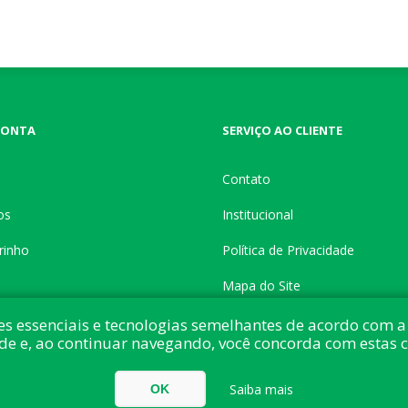
CONTA
SERVIÇO AO CLIENTE
Contato
os
Institucional
rinho
Política de Privacidade
Mapa do Site
es essenciais e tecnologias semelhantes de acordo com a 
de e, ao continuar navegando, você concorda com estas 
do com:
nopCommerce
Direitos autorais © 2026 Button Shop. Todos direitos
Saiba mais
OK