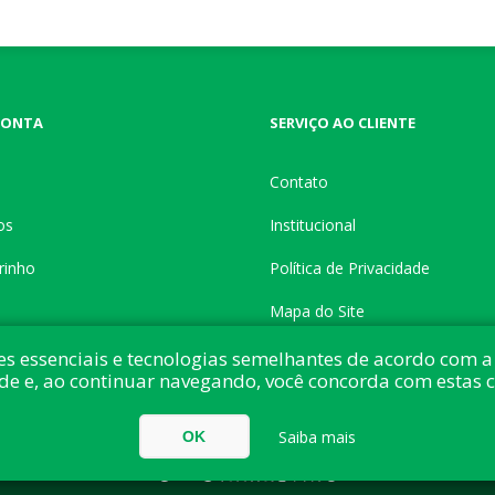
CONTA
SERVIÇO AO CLIENTE
Contato
os
Institucional
rinho
Política de Privacidade
Mapa do Site
es essenciais e tecnologias semelhantes de acordo com a 
de e, ao continuar navegando, você concorda com estas 
do com:
nopCommerce
Direitos autorais © 2026 Button Shop. Todos direitos
Saiba mais
OK