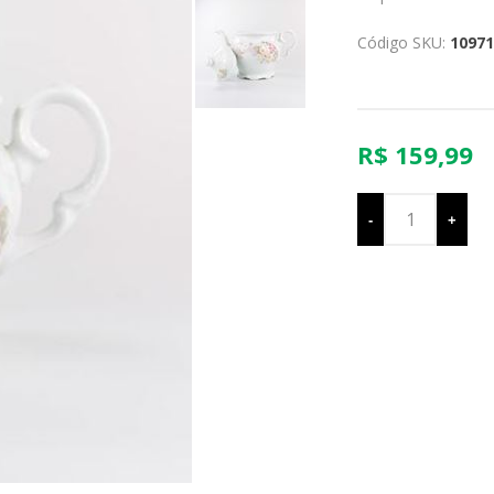
Código SKU:
10971
R$ 159,99
-
+