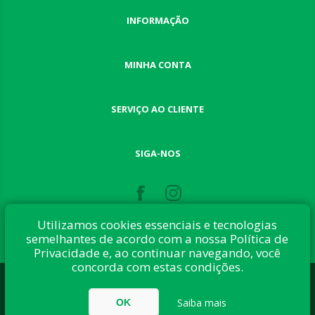
INFORMAÇÃO
MINHA CONTA
SERVIÇO AO CLIENTE
SIGA-NOS
Utilizamos cookies essenciais e tecnologias
semelhantes de acordo com a nossa Política de
Privacidade e, ao continuar navegando, você
concorda com estas condições.
Desenvolvido com:
nopCommerce
Direitos autorais © 2026 Button Shop. Todos direitos reservados.
Saiba mais
OK